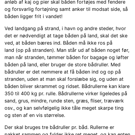
anløb af kaj og pier skal båden fortøjes med fendere
og forsvarlig fortøjning samt anker til modsat side, så
båden ligger frit i vandet!
Ved landgang på strand, i havn og andre steder, hvor
det er nødvendigt at tage båden på land, skal det ske
ved, at båden bæres ind. Båden må ikke ros på
land (op på stranden). Man står ud af båden noget før,
man når stranden, tømmer båden for bagage og løfter
båden på land, eller bruger de store bådruller. Med
bådruller er det nemmere at få båden ind og op på
stranden, uden at man skal forslæbe sig, og uden at
båden bliver skrammet og ridset. Bådrullerne kan klare
350 til 400 kg pr. rulle. Bådrullerne virker ligeledes på
sand, grus, mindre, runde sten, græs, fliser, træværk
osv., og kan selvfølgelig ikke tåle meget skarpe ting
og sten af en vis størrelse.
Der skal bruges tre bådruller pr. båd. Rullerne er
pakket sammen og fylder ikke ret meget. og kan enten