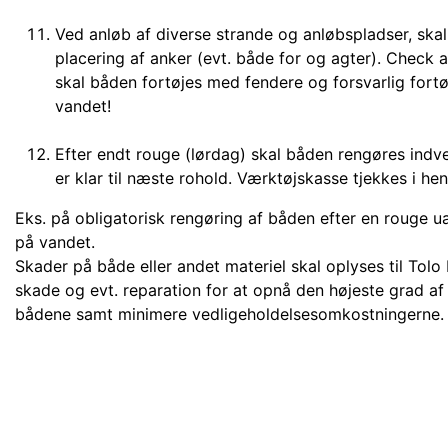
Ved anløb af diverse strande og anløbspladser, ska
placering af anker (evt. både for og agter). Check 
skal båden fortøjes med fendere og forsvarlig fortøj
vandet!
Efter endt rouge (lørdag) skal båden rengøres indv
er klar til næste rohold. Værktøjskasse tjekkes i he
Eks. på obligatorisk rengøring af båden efter en rouge ua
på vandet.
Skader på både eller andet materiel skal oplyses til Tol
skade og evt. reparation for at opnå den højeste grad af
bådene samt minimere vedligeholdelsesomkostningerne.