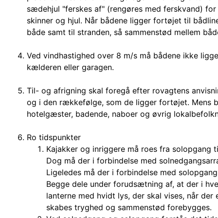
sædehjul "ferskes af" (rengøres med ferskvand) for 
skinner og hjul. Når bådene ligger fortøjet til bådlin
både samt til stranden, så sammenstød mellem båd
Ved vindhastighed over 8 m/s må bådene ikke ligge fo
kælderen eller garagen.
Til- og afrigning skal foregå efter rovagtens anvis
og i den rækkefølge, som de ligger fortøjet. Mens 
hotelgæster, badende, naboer og øvrig lokalbefolkn
Ro tidspunkter
Kajakker og inriggere må roes fra solopgang t
Dog må der i forbindelse med solnedgangsarra
Ligeledes må der i forbindelse med solopgang
Begge dele under forudsætning af, at der i hve
lanterne med hvidt lys, der skal vises, når der
skabes tryghed og sammenstød forebygges.