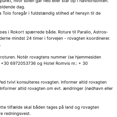
unkt, hvor solen går ned eller står op i havhorisonten.
ældende dag.
 Tolo foregår i fuldstændig stilhed af hensyn til de
roes i Rokort spærrede både. Roture til Paralio, Astros-
erne mindst 24 timer i forvejen - rovagten koordinerer.
.
å roturen. Notér rovagtens nummer (se hjemmesiden
r: +30 6972053736 og Hotel Romvis nr.: + 30
ed tvivl konsulteres rovagten. Informer altid rovagten
nformer altid rovagten om evt. ændringer (nødhavn eller
dette tilfælde skal båden tages på land og rovagten
re redningsvest.