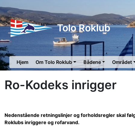
Tolo Roklub
Hjem
Om Tolo Roklub
Bådene
Området
Ro-Kodeks inrigger
Nedenstående retningslinjer og forholdsregler skal føl
Roklubs inriggere og rofarvand.