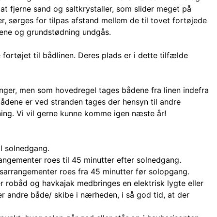
at fjerne sand og saltkrystaller, som slider meget på
er, sørges for tilpas afstand mellem de til tovet fortøjede
ene og grundstødning undgås.
rtøjet til bådlinen. Deres plads er i dette tilfælde
ninger, men som hovedregel tages bådene fra linen indefra
bådene er ved stranden tages der hensyn til andre
ing. Vi vil gerne kunne komme igen næste år!
il solnedgang.
ngementer roes til 45 minutter efter solnedgang.
sarrangementer roes fra 45 minutter før solopgang.
r robåd og havkajak medbringes en elektrisk lygte eller
 er andre både/ skibe i nærheden, i så god tid, at der