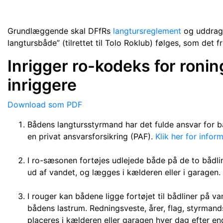
Grundlæggende skal DFfRs
langtursreglement
og uddrag 
langtursbåde” (tilrettet til Tolo Roklub) følges, som det 
Inrigger ro-kodeks for ronin
inriggere
Download som PDF
Bådens langtursstyrmand har det fulde ansvar for 
en privat ansvarsforsikring (PAF).
Klik her for infor
I ro-sæsonen fortøjes udlejede både på de to bådli
ud af vandet, og lægges i kælderen eller i garagen.
I rouger kan bådene ligge fortøjet til bådliner på 
bådens lastrum. Redningsveste, årer, flag, styrman
placeres i kælderen eller garagen hver dag efter end