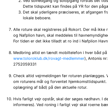
Ved solnedgang og solopgang forstås det tidsp
Dette tidspunkt kan findes på YR for den påg
Det skal yderligere præciseres, at afgangen fra
lokale beboere.
Alle roture skal registreres på Rokort. Der må ikke 
og Nafplion havn, skal meddeles til havnemyndighed
For tiden er det ikke tilladt at ro ind i Nafplion Havn
Medbring altid en tændt mobiltelefon i hver båd p
www.toloroklub.dk/rovagt-medlemmer
), Antonis n
2752059331
Check altid vejrmeldingen før roturen planlægges. V
om roturens mål og forventet hjemkomsttidspunkt. I
oplægning af båd) på den aktuelle rotur.
Hvis farligt vejr opstår, skal der søges nødhavn. I 
informeres). Ved roning i farligt vejr skal roerne bæ