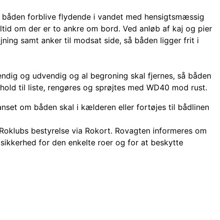
l båden forblive flydende i vandet med hensigtsmæssig
altid om der er to ankre om bord. Ved anløb af kaj og pier
ning samt anker til modsat side, så båden ligger frit i
endig og udvendig og al begroning skal fjernes, så båden
nhold til liste, rengøres og sprøjtes med WD40 mod rust.
nset om båden skal i kælderen eller fortøjes til bådlinen
o Roklubs bestyrelse via Rokort. Rovagten informeres om
 sikkerhed for den enkelte roer og for at beskytte