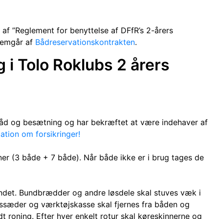
af ”Reglement for benyttelse af DFfR’s 2-årers
fremgår af
Bådreservationskontrakten
.
g i Tolo Roklubs 2 årers
båd og besætning og har bekræftet at være indehaver af
mation om forsikringer!
ner (3 både + 7 både). Når både ikke er i brug tages de
vandet. Bundbrædder og andre løsdele skal stuves væk i
dssæder og værktøjskasse skal fjernes fra båden og
t roning. Efter hver enkelt rotur skal køreskinnerne og